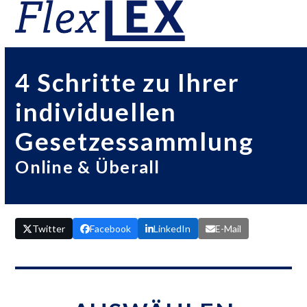
Skip
Open
Close
to
mobile
mobile
content
menu
menu
4 Schritte zu Ihrer
individuellen
Gesetzessammlung
Online & Überall
Twitter
Facebook
LinkedIn
E-Mail