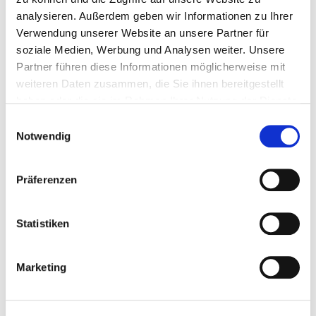
analysieren. Außerdem geben wir Informationen zu Ihrer
VERGLEICHEN
Verwendung unserer Website an unsere Partner für
soziale Medien, Werbung und Analysen weiter. Unsere
Partner führen diese Informationen möglicherweise mit
weiteren Daten zusammen, die Sie ihnen bereitgestellt
Erhalten Sie eine Benachrichtigung, sobald eine
Gesetzesänderung in Ihrer Sammlung in Kraft getreten ist. Sie
haben oder die sie im Rahmen Ihrer Nutzung der Dienste
sehen auf einen Blick, welche Bestimmungen novelliert wurden.
gesammelt haben.
Einwilligungsauswahl
Zur Schritt-für-Schritt-Anleitung
Notwendig
Präferenzen
Statistiken
Marketing