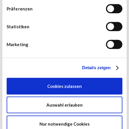
Präferenzen
Statistiken
Marketing
Details zeigen
Hiermit erkläre ich mich mit den
AGB
und
der
Daten­schutz­er­klärung
einverstanden.
Cookies zulassen
Ja, ich möchte über den kosten­losen
Newsletter Updates und Neu­igkeiten zum
Programm erhalten.
Auswahl erlauben
Registrieren
Schon registriert?
Nur notwendige Cookies