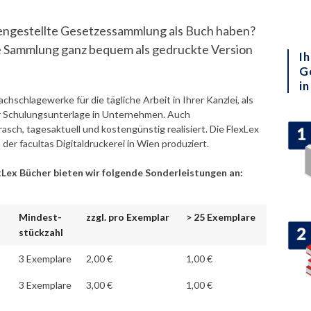
mengestellte Gesetzessammlung als Buch haben?
re Sammlung ganz bequem als gedruckte Version
Ih
G
in
chschlagewerke für die tägliche Arbeit in Ihrer Kanzlei, als
er Schulungsunterlage in Unternehmen. Auch
ch, tagesaktuell und kostengünstig realisiert. Die FlexLex
er facultas Digitaldruckerei in Wien produziert.
exLex Bücher bieten wir folgende Sonderleistungen an:
Mindest-
zzgl. pro Exemplar
> 25 Exemplare
stückzahl
3 Exemplare
2,00 €
1,00 €
3 Exemplare
3,00 €
1,00 €