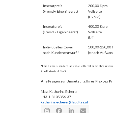
Inseratpreis
200,00 € pro
(Fremd-/ Eigeninserat)
Vollseite
(U2/U3)
Inseratpreis
400,00 € pro
(Fremd-/ Eigeninserat)
Vollseite
(U4)
Individuelles Cover
100,00-250,00 
nach Kundenentwurf *
je nach Aufwan
*kein Fixpreis, sondern individuelle Berechnung; abhängig 
Alle Preise inkl. MwSt.
Alle Fragen zur Umsetzung Ihres FlexLex P
Mag. Katharina Echerer
+43-1-3105356-37
katharina.echerer@facultas.at