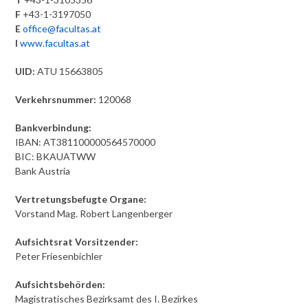
F
+43-1-3197050
E
office@facultas.at
I
www.facultas.at
UID:
ATU 15663805
Verkehrsnummer:
120068
Bankverbindung:
IBAN: AT381100000564570000
BIC: BKAUATWW
Bank Austria
Vertretungsbefugte Organe:
Vorstand Mag. Robert Langenberger
Aufsichtsrat Vorsitzender:
Peter Friesenbichler
Aufsichtsbehörden:
Magistratisches Bezirksamt des I. Bezirkes