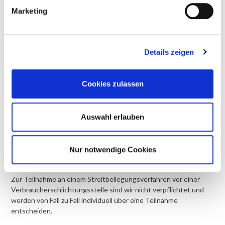
Marketing
Die für uns vorgesehene AS-Stelle ist:
„Internet Ombudsmann“, Margaretenstraße 70/2/10, 1050 Wien
Tel.: +43 (0)1 595 211 275
www.ombudsmann.at
Details zeigen
kontakt@ombudsmann.at
ZVR: 922 972 340
Cookies zulassen
ODER
Verein „Schlichtung für Verbrauchergeschäfte“, Mariahilfer
Straße 103/1/18, 1060 Wien
Auswahl erlauben
Tel.: +43 (0)1 890 63 11
office@verbraucherschlichtung.at
www.verbraucherschlichtung.or.at
Nur notwendige Cookies
ZVR-Zahl: 475 536 813
Zur Teilnahme an einem Streitbeilegungsverfahren vor einer
Verbraucherschlichtungsstelle sind wir nicht verpflichtet und
werden von Fall zu Fall individuell über eine Teilnahme
entscheiden.