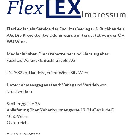
Skip
Open
Close
to
Impressum
mobile
mobile
content
menu
menu
FlexLex ist ein Service der Facultas Verlags- & Buchhandels
AG. Die Projektentwicklung wurde unterstützt von der ÖH
WU Wien.
Medieninhaber, Dienstebetreiber und Herausgeber:
Facultas Verlags- & Buchhandels AG
FN 75829p, Handelsgericht Wien, Sitz Wien
Unternehmensgegenstand:
Verlag und Vertrieb von
Druckwerken
Stolberggasse 26
Anlieferung über Siebenbrunnengasse 19-21/Gebäude D
1050 Wien
Österreich
T
+43-1-3105356