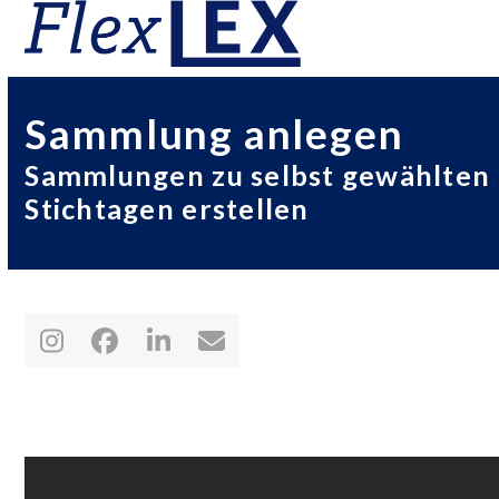
Skip
Open
Close
to
mobile
mobile
content
menu
menu
Sammlung anlegen
Sammlungen zu selbst gewählten
Stichtagen erstellen
Instagram
Facebook
LinkedIn
E-
Mail