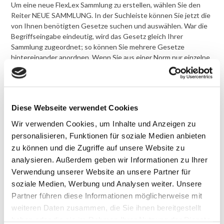
Um eine neue FlexLex Sammlung zu erstellen, wählen Sie den
Reiter NEUE SAMMLUNG. In der Suchleiste können Sie jetzt die
von Ihnen benötigten Gesetze suchen und auswählen. War die
Begriffseingabe eindeutig, wird das Gesetz gleich Ihrer
Sammlung zugeordnet; so können Sie mehrere Gesetze
hintereinander anordnen. Wenn Sie aus einer Norm nur einzelne
Abschnitte oder Paragraphen einfügen wollen, wechseln Sie in
den Bearbeitungsmodus des Gesetzes. Unter „Einzelne
Abschnitte wählen“ können Sie beliebige Paragraphen oder
Paragraphengruppen bestimmen, die in der Sammlung enthalten
Diese Webseite verwendet Cookies
sein sollen.
Benennen Sie abschließend Ihre Sammlung mit
einem von Ihnen gewählten Buchtitel und speichern Sie die
Wir verwenden Cookies, um Inhalte und Anzeigen zu
Sammlung. Die Sammlung ist jetzt im Reiter MEINE
personalisieren, Funktionen für soziale Medien anbieten
SAMMLUNGEN auffindbar und kann jederzeit von Ihnen
zu können und die Zugriffe auf unsere Website zu
bearbeitet und aktualisiert werden.
analysieren. Außerdem geben wir Informationen zu Ihrer
Verwendung unserer Website an unsere Partner für
Weitere hilfreiche Tutorials:
Fassung erstellen
|
Fassungsvergleich erstellen
soziale Medien, Werbung und Analysen weiter. Unsere
Partner führen diese Informationen möglicherweise mit
weiteren Daten zusammen, die Sie ihnen bereitgestellt
Instagram
Facebook
LinkedIn
E-
haben oder die sie im Rahmen Ihrer Nutzung der Dienste