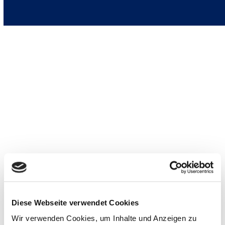
„FlexLex
–
die
smarte,
Diese Webseite verwendet Cookies
innovative
Hier klicken, um den Inhalt von YouTube anzuzeigen.
Gesetzessammlung“
Wir verwenden Cookies, um Inhalte und Anzeigen zu
Erfahre mehr in der
Datenschutzerklärung von YouTube
.