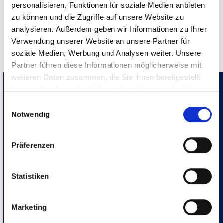
von
personalisieren, Funktionen für soziale Medien anbieten
YouTube
zu können und die Zugriffe auf unsere Website zu
Inhalt von YouTube immer anzeigen
anzeigen
analysieren. Außerdem geben wir Informationen zu Ihrer
„FlexLex – die smarte, innovative Gesetzessammlung“ direkt
öffnen
Verwendung unserer Website an unsere Partner für
soziale Medien, Werbung und Analysen weiter. Unsere
Partner führen diese Informationen möglicherweise mit
weiteren Daten zusammen, die Sie ihnen bereitgestellt
haben oder die sie im Rahmen Ihrer Nutzung der Dienste
gesammelt haben.
Einwilligungsauswahl
Notwendig
Präferenzen
Statistiken
Marketing