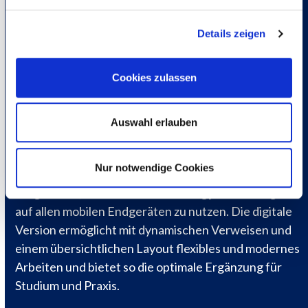
Warum FlexLex?
Details zeigen
Cookies zulassen
Flexibel
– auf allen mobilen
Endgeräten nutzbar
Auswahl erlauben
Print oder Digital, FlexLex vereint beide Welten. Der
Nur notwendige Cookies
Kauf einer Printversion eröffnet zusätzlich die
Möglichkeit, die Gesetzessammlung jederzeit digital
auf allen mobilen Endgeräten zu nutzen. Die digitale
Version ermöglicht mit dynamischen Verweisen und
einem übersichtlichen Layout flexibles und modernes
Arbeiten und bietet so die optimale Ergänzung für
Studium und Praxis.