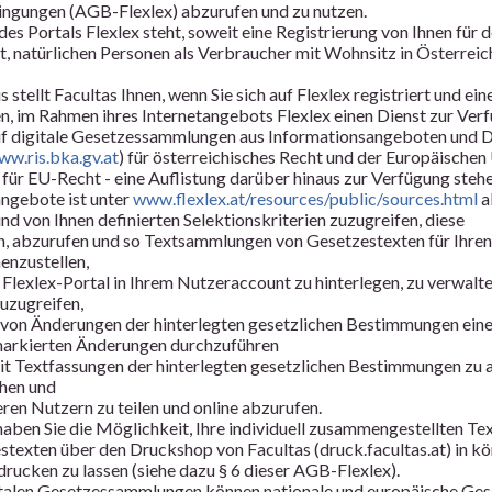
ngungen (AGB-Flexlex) abzurufen und zu nutzen.
es Portals Flexlex steht, soweit eine Registrierung von Ihnen für 
st, natürlichen Personen als Verbraucher mit Wohnsitz in Österrei
 stellt Facultas Ihnen, wenn Sie sich auf Flexlex registriert und e
n, im Rahmen ihres Internetangebots Flexlex einen Dienst zur Verf
uf digitale Gesetzessammlungen aus Informationsangeboten und 
ww.ris.bka.gv.at
) für österreichisches Recht und der Europäischen 
) für EU-Recht - eine Auflistung darüber hinaus zur Verfügung steh
ngebote ist unter
www.flexlex.at/resources/public/sources.html
a
und von Ihnen definierten Selektionskriterien zuzugreifen, diese
rn, abzurufen und so Textsammlungen von Gesetzestexten für Ihren
nzustellen,
Flexlex-Portal in Ihrem Nutzeraccount zu hinterlegen, zu verwalt
uzugreifen,
e von Änderungen der hinterlegten gesetzlichen Bestimmungen eine
 markierten Änderungen durchzuführen
it Textfassungen der hinterlegten gesetzlichen Bestimmungen zu 
chen und
ren Nutzern zu teilen und online abzurufen.
aben Sie die Möglichkeit, Ihre individuell zusammengestellten T
stexten über den Druckshop von Facultas (druck.facultas.at) in k
drucken zu lassen (siehe dazu § 6 dieser AGB-Flexlex).
italen Gesetzessammlungen können nationale und europäische Gese