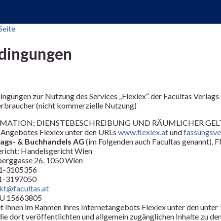
Seite
dingungen
ngungen zur Nutzung des Services „Flexlex“ der Facultas Verlag
Verbraucher (nicht kommerzielle Nutzung)
MATION; DIENSTEBESCHREIBUNG UND RÄUMLICHER GEL
 Angebotes Flexlex unter den URLs
www.flexlex.at
und
fassungsve
lags- & Buchhandels AG
(im Folgenden auch Facultas genannt),
richt: Handelsgericht Wien
berggasse 26, 1050 Wien
-1-3105356
-1-3197050
kt@facultas.at
TU 15663805
et Ihnen im Rahmen ihres Internetangebots Flexlex unter den unter
die dort veröffentlichten und allgemein zugänglichen Inhalte zu d