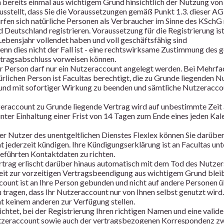
n bereits einmal aus wichtigem Grund hinsichtlich der Nutzung von
usstellt, dass Sie die Voraussetzungen gemäß Punkt 1.3. dieser AGB
ürfen sich natürliche Personen als Verbraucher im Sinne des KSchG
 Deutschland registrieren. Voraussetzung für die Registrierung ist
Lebensjahr vollendet haben und voll geschäftsfähig sind
enn dies nicht der Fall ist - eine rechtswirksame Zustimmung des 
tragsabschluss vorweisen können.
er Person darf nur ein Nutzeraccount angelegt werden. Bei Mehrf
ürlichen Person ist Facultas berechtigt, die zu Grunde liegenden N
nd mit sofortiger Wirkung zu beenden und sämtliche Nutzeraccou
raccount zu Grunde liegende Vertrag wird auf unbestimmte Zeit
unter Einhaltung einer Frist von 14 Tagen zum Ende eines jeden K
ter Nutzer des unentgeltlichen Dienstes Flexlex können Sie darübe
 jederzeit kündigen. Ihre Kündigungserklärung ist an Facultas un
geführten Kontaktdaten zu richten.
trag erlischt darüber hinaus automatisch mit dem Tod des Nutzer
it zur vorzeitigen Vertragsbeendigung aus wichtigem Grund blei
ount ist an Ihre Person gebunden und nicht auf andere Personen ü
 tragen, dass Ihr Nutzeraccount nur von Ihnen selbst genutzt wird.
 keinem anderen zur Verfügung stellen.
lichtet, bei der Registrierung Ihren richtigen Namen und eine vali
tzeraccount sowie auch der vertragsbezogenen Korrespondenz zw