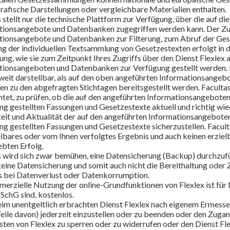
rafische Darstellungen oder vergleichbare Materialien enthalten.
 stellt nur die technische Plattform zur Verfügung, über die auf di
tionsangebote und Datenbanken zugegriffen werden kann. Der Zug
tionsangebote und Datenbanken zur Filterung, zum Abruf der Ges
ng der individuellen Textsammlung von Gesetzestexten erfolgt in 
ung, wie sie zum Zeitpunkt Ihres Zugriffs über den Dienst Flexlex
tionsangeboten und Datenbanken zur Verfügung gestellt werden. 
weit darstellbar, als auf den oben angeführten Informationsangeb
n zu den abgefragten Stichtagen bereitsgestellt werden. Facultas 
chtet, zu prüfen, ob die auf den angeführten Informationsangebot
g gestellten Fassungen und Gesetzestexte aktuell und richtig wie
keit und Aktualität der auf den angeführten Informationsangebot
ng gestellten Fassungen und Gesetzestexte sicherzustellen. Facul
elbares oder vom Ihnen verfolgtes Ergebnis und auch keinen erziel
ebten Erfolg.
s wird sich zwar bemühen, eine Datensicherung (Backup) durchzufü
keine Datensicherung und somit auch nicht die Bereithaltung oder
 bei Datenverlust oder Datenkorrumption.
merzielle Nutzung der online-Grundfunktionen von Flexlex ist für 
SchG sind, kostenlos.
beim unentgeltlich erbrachten Dienst Flexlex nach eigenem Ermesse
Teile davon) jederzeit einzustellen oder zu beenden oder den Zuga
ten von Flexlex zu sperren oder zu widerrufen oder den Dienst Flex