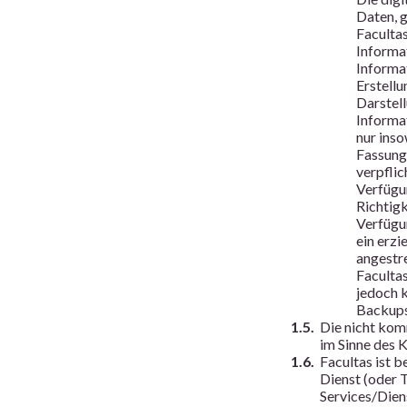
Daten, g
Facultas
Informa
Informa
Erstellu
Darstell
Informa
nur inso
Fassunge
verpfli
Verfügun
Richtig
Verfügu
ein erzi
angestr
Faculta
jedoch 
Backups
1.5.
Die nicht kom
im Sinne des K
1.6.
Facultas ist 
Dienst (oder 
Services/Diens