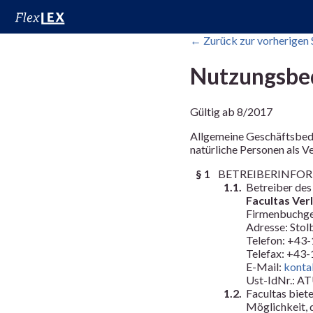
← Zurück zur vorherigen 
Nutzungsbe
Gültig ab 8/2017
Allgemeine Geschäftsbedi
natürliche Personen als 
§ 1
BETREIBERINFOR
1.1.
Betreiber des
Facultas Ver
Firmenbuchge
Adresse: Stol
Telefon: +43
Telefax: +43
E-Mail:
konta
Ust-IdNr.: A
1.2.
Facultas biet
Möglichkeit, 