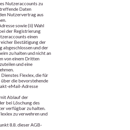
des Nutzeraccounts zu
etreffende Daten
nden Nutzervertrag aus
en.
Adresse sowie (ii) Wahl
bei der Registrierung
tzeraccounts einen
reicher Bestätigung der
ng abgeschlossen und der
eim zu halten und nicht an
en von einem Dritten
zuteilen und eine
nehmen.
Dienstes Flexlex, die für
en über die bevorstehende
ntakt-eMail-Adresse
mit Ablauf der
der bei Löschung des
ter verfügbar zu halten.
Flexlex zu verwehren und
 Punkt 8.8. dieser AGB-