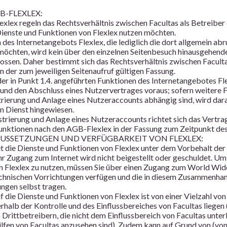
B-FLEXLEX:
xlex regeln das Rechtsverhältnis zwischen Facultas als Betreiber 
Dienste und Funktionen von Flexlex nutzen möchten.
des Internetangebots Flexlex, die lediglich die dort allgemein abr
öchten, wird kein über den einzelnen Seitenbesuch hinausgehend
ossen. Daher bestimmt sich das Rechtsverhältnis zwischen Faculta
n der zum jeweiligen Seitenaufruf gültigen Fassung.
er in Punkt 1.4. angeführten Funktionen des Internetangebotes Fle
 und den Abschluss eines Nutzervertrages voraus; sofern weitere 
trierung und Anlage eines Nutzeraccounts abhängig sind, wird d
 Dienst hingewiesen.
strierung und Anlage eines Nutzeraccounts richtet sich das Vertrag
unktionen nach den AGB-Flexlex in der Fassung zum Zeitpunkt des
SSETZUNGEN UND VERFÜGBARKEIT VON FLEXLEX:
et die Dienste und Funktionen von Flexlex unter dem Vorbehalt der
 Ihr Zugang zum Internet wird nicht beigestellt oder geschuldet. U
n Flexlex zu nutzen, müssen Sie über einen Zugang zum World Wid
chnischen Vorrichtungen verfügen und die in diesem Zusammenha
gen selbst tragen.
f die Dienste und Funktionen von Flexlex ist von einer Vielzahl von
rhalb der Kontrolle und des Einflussbereiches von Facultas liegen (
Drittbetreibern, die nicht dem Einflussbereich von Facultas unterl
ilfen von Facultas anzusehen sind). Zudem kann auf Grund von (von