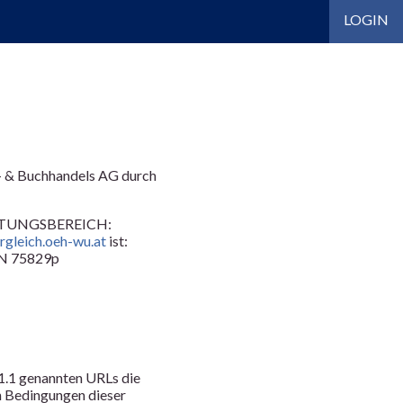
LOGIN
s- & Buchhandels AG durch
TUNGSBEREICH:
rgleich.oeh-wu.at
ist:
 FN 75829p
 1.1 genannten URLs die
en Bedingungen dieser