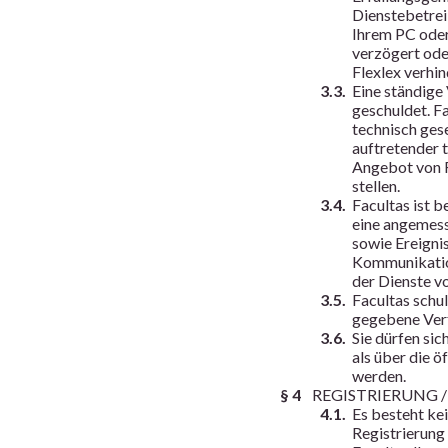
Dienstebetreib
Ihrem PC oder
verzögert oder
Flexlex verhi
3.3.
Eine ständige
geschuldet. F
technisch ges
auftretender t
Angebot von F
stellen.
3.4.
Facultas ist b
eine angemess
sowie Ereignis
Kommunikation
der Dienste vo
3.5.
Facultas schu
gegebene Ver
3.6.
Sie dürfen si
als über die ö
werden.
§ 4
REGISTRIERUNG 
4.1.
Es besteht ke
Registrierung