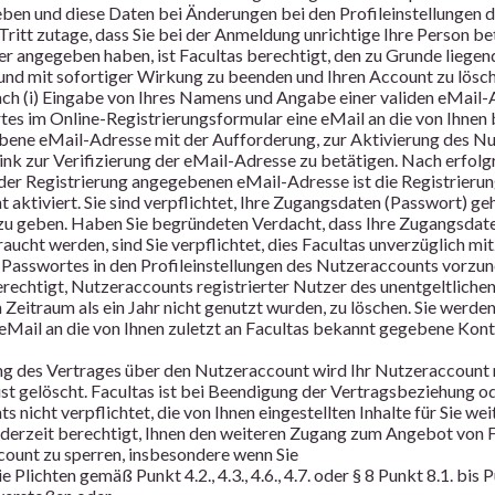
eben und diese Daten bei Änderungen bei den Profileinstellungen 
 Tritt zutage, dass Sie bei der Anmeldung unrichtige Ihre Person b
r angegeben haben, ist Facultas berechtigt, den zu Grunde liege
nd mit sofortiger Wirkung zu beenden und Ihren Account zu lösch
nach (i) Eingabe von Ihres Namens und Angabe einer validen eMail-
tes im Online-Registrierungsformular eine eMail an die von Ihnen 
ene eMail-Adresse mit der Aufforderung, zur Aktivierung des Nu
ink zur Verifizierung der eMail-Adresse zu betätigen. Nach erfolg
 der Registrierung angegebenen eMail-Adresse ist die Registrieru
aktiviert. Sie sind verpflichtet, Ihre Zugangsdaten (Passwort) geh
 zu geben. Haben Sie begründeten Verdacht, dass Ihre Zugangsdat
ucht werden, sind Sie verpflichtet, dies Facultas unverzüglich mit
Passwortes in den Profileinstellungen des Nutzeraccounts vorzu
erechtigt, Nutzeraccounts registrierter Nutzer des unentgeltlichen 
 Zeitraum als ein Jahr nicht genutzt wurden, zu löschen. Sie werd
eMail an die von Ihnen zuletzt an Facultas bekannt gegebene Ko
g des Vertrages über den Nutzeraccount wird Ihr Nutzeraccount 
st gelöscht. Facultas ist bei Beendigung der Vertragsbeziehung o
 nicht verpflichtet, die von Ihnen eingestellten Inhalte für Sie wei
jederzeit berechtigt, Ihnen den weiteren Zugang zum Angebot von 
ount zu sperren, insbesondere wenn Sie
e Plichten gemäß Punkt 4.2., 4.3., 4.6., 4.7. oder § 8 Punkt 8.1. bis