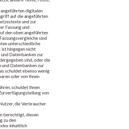
e angeführten digitalen
riff auf die angeführten
etzestexte und zur
der Fassung und
 auf den oben angeführten
Fassungsvergleiche sind
oten unterschiedliche
ist hingegen nicht
en und Datenbanken zur
dergegeben sind, oder die
en und Datenbanken zur
tas schuldet ebenso wenig
baren oder von Ihnen
hren, schuldet Ihnen
 Zurverfügungstellung von
Nutzer, die Verbraucher
n berechtigt, diesen
ng zu den
lex inhaltlich