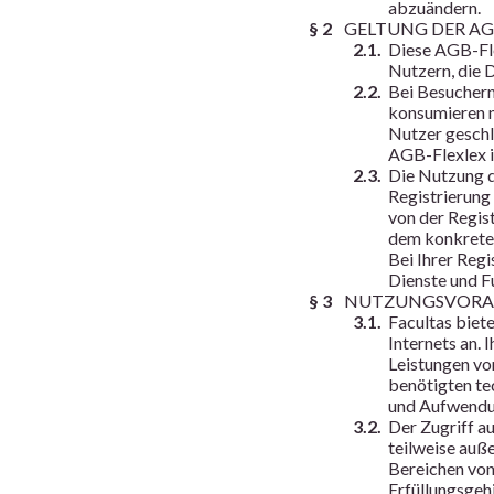
abzuändern.
§ 2
GELTUNG DER AG
2.1.
Diese AGB-Fle
Nutzern, die 
2.2.
Bei Besuchern 
konsumieren m
Nutzer geschl
AGB-Flexlex i
2.3.
Die Nutzung d
Registrierung
von der Regis
dem konkreten
Bei Ihrer Regi
Dienste und F
§ 3
NUTZUNGSVORAU
3.1.
Facultas biet
Internets an.
Leistungen vo
benötigten te
und Aufwendun
3.2.
Der Zugriff au
teilweise auße
Bereichen von 
Erfüllungsgeh