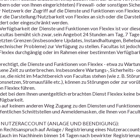
ern oder von Ihnen eingerichteten) Firewall- oder sonstigen Siche
 Netzwerk der Zugriff auf die Dienste und Funktionen von Flexlex
 die Darstellung/Nutzbarkeit von Flexlex an sich oder die Darstel
ndert oder eingeschränkt werden.
 Verfügbarkeit der Dienste und Funktionen von Flexlex ist vor die
acultas bemüht sich zwar, sein Angebot 24 Stunden am Tag, 7 Tage
etzten Grenzen (insbesondere Updates, Instandhaltungen, Behebu
echnischer Probleme) zur Verfügung zu stellen. Facultas ist jedoch 
lexlex durchgängig oder im Rahmen einer bestimmten Verfügbark
erechtigt, die Dienste und Funktionen von Flexlex - etwa zu Wartu
ene Zeit zu unterbrechen. Insbesondere Wartungs-, Sicherheits- 
se, die nicht im Machtbereich von Facultas stehen (wie z. B. Störu
snetzen, Stromausfälle etc.), können zu Störungen oder zur vorü
n Flexlex führen.
ldet bei dem Ihnen unentgeltlich erbrachten Dienst Flexlex keine b
fügbarkeit.
ch auf keinem anderen Weg Zugang zu den Diensten und Funktionen 
ffentlichen Schnittstellen und Anmeldemasken, die Ihnen von Facul
/ NUTZERACCOUNT (ANLAGE UND BEENDIGUNG):
in Rechtsanspruch auf Anlage / Registrierung eines Nutzeraccounts
 (auch im Nachhinein binnen 14 Tagen nach bewirkter Registrierun