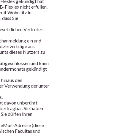
 Flexlex gekündigt hat
-Flexlex nicht erfüllen.
 mit Wohnsitz in
, dass Sie
gesetzlichen Vertreters
achanmeldung ein und
utzerverträge aus
nts dieses Nutzers zu
 abgeschlossen und kann
alendermonats gekündigt
r hinaus den
ter Verwendung der unter
s.
bt davon unberührt.
bertragbar. Sie haben
 Sie dürfen Ihren
de eMail-Adresse (diese
ischen Facultas und