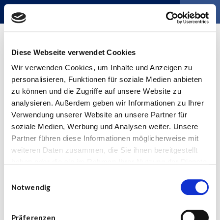
LOGIN
Passwort vergessen?
Diese Webseite verwendet Cookies
Wir verwenden Cookies, um Inhalte und Anzeigen zu
personalisieren, Funktionen für soziale Medien anbieten
zu können und die Zugriffe auf unsere Website zu
analysieren. Außerdem geben wir Informationen zu Ihrer
Passwort zurücksetzen
Verwendung unserer Website an unsere Partner für
soziale Medien, Werbung und Analysen weiter. Unsere
Bitte geben Sie die bei der Anmeldung
Partner führen diese Informationen möglicherweise mit
verwendete E-Mail-Adresse an. Sie
weiteren Daten zusammen, die Sie ihnen bereitgestellt
erhalten im Anschluss eine E-Mail mit
einem Link, mit welchem Sie ein neues
haben oder die sie im Rahmen Ihrer Nutzung der Dienste
Passwort erstellen können.
gesammelt haben.
Einwilligungsauswahl
Notwendig
Bei Fragen wenden Sie sich an
support@flexlex.at
.
Zum Login
Präferenzen